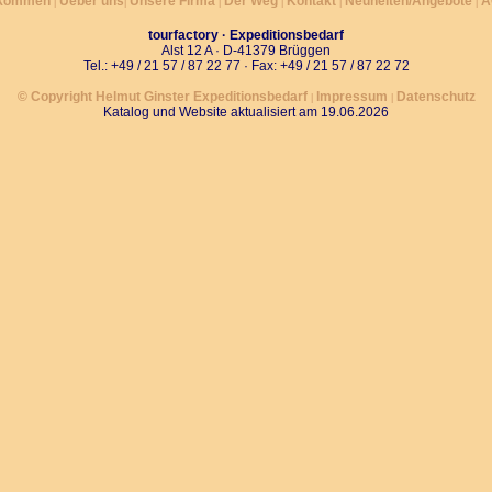
lkommen
Ueber uns
Unsere Firma
Der Weg
Kontakt
Neuheiten/Angebote
A
|
|
|
|
|
|
tourfactory · Expeditionsbedarf
Alst 12 A · D-41379 Brüggen
Tel.: +49 / 21 57 / 87 22 77 · Fax: +49 / 21 57 / 87 22 72
© Copyright Helmut Ginster Expeditionsbedarf
Impressum
Datenschutz
|
|
Katalog und Website aktualisiert am 19.06.2026